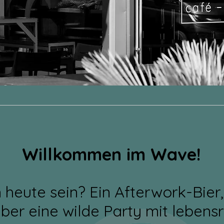
Willkommen im Wave!
 heute sein? Ein Afterwork-Bier,
ber eine wilde Party mit lebensr