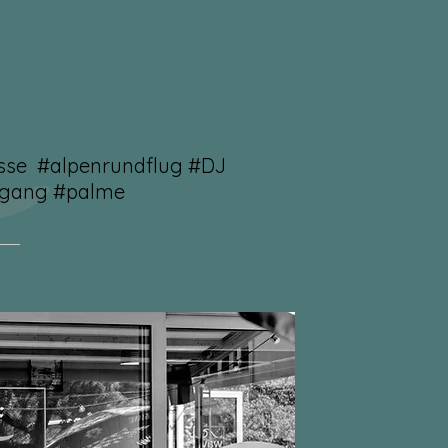
asse #alpenrundflug #DJ
hgang #palme