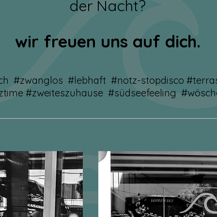
der Nacht?
wir freuen uns auf dich.
ch #zwanglos #lebhaft #notz-stopdisco #terr
ztime #zweiteszuhause #südseefeeling #wösc