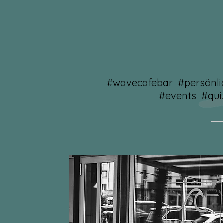
#wavecafebar #persönli
#events #qui